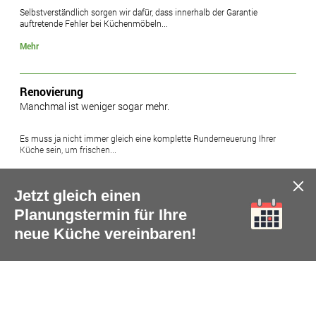
Selbstverständlich sorgen wir dafür, dass innerhalb der Garantie
auftretende Fehler bei Küchenmöbeln...
Mehr
Renovierung
Manchmal ist weniger sogar mehr.
Es muss ja nicht immer gleich eine komplette Runderneuerung Ihrer
Küche sein, um frischen...
Mehr
Jetzt gleich einen
Planungstermin für Ihre
Pflegetipps
neue Küche vereinbaren!
Pflegetipps für Ihre Küche
Die regelmäßige Pflege Ihrer Einbauküche bedeutet Werterhaltung und
verlängert...
Mehr