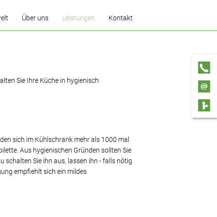
elt
Über uns
Leistungen
Kontakt
Gästebuch
Küchenplaner
Garantie
Küchenmontage
lten Sie Ihre Küche in hygienisch
Reparatur und
Kundendienst
Renovierung
Pflegetipps
inden sich im Kühlschrank mehr als 1000 mal
ilette. Aus hygienischen Gründen sollten Sie
schalten Sie ihn aus, lassen ihn - falls nötig
ung empfiehlt sich ein mildes