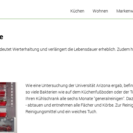
Küchen
Wohnen
Markenw
Küchenideen
he
Welcher Küchen-Typ sind
Sie?
deutet Werterhaltung und verlängert die Lebensdauer erheblich. Zudem ha
Die Komfort-Küche
Küchenkonfigurator
Musterküchen
Wie eine Untersuchung der Universität Arizona ergab, bef
so viele Bakterien wie auf dem Küchenfußboden oder der To
Ihren Kühlschrank alle sechs Monate "generalreinigen". Dazu 
- abtauen und entnehmen alle Fächer und Körbe. Zur Reinig
Reinigungsmittel und ein weiches Tuch.