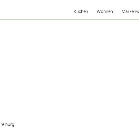
Küchen
Wohnen
Markenw
Küchenideen
Welcher Küchen-Typ sind
Sie?
Die Komfort-Küche
Küchenkonfigurator
Musterküchen
Freiburg