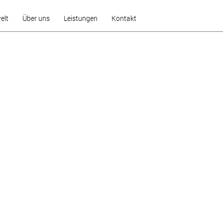
elt
Über uns
Leistungen
Kontakt
Gästebuch
Küchenplaner
Garantie
Küchenmontage
Reparatur und
Kundendienst
Renovierung
Pflegetipps