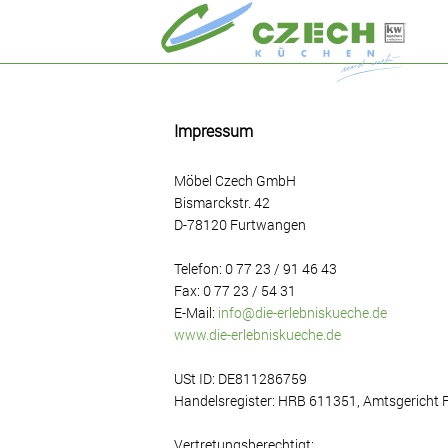
Impressum
Möbel Czech GmbH
Bismarckstr. 42
D-78120 Furtwangen
Telefon: 0 77 23 / 91 46 43
Fax: 0 77 23 / 54 31
E-Mail:
info@die-erlebniskueche.de
www.die-erlebniskueche.de
USt ID: DE811286759
Handelsregister: HRB 611351, Amtsgericht 
Vertretungsberechtigt: