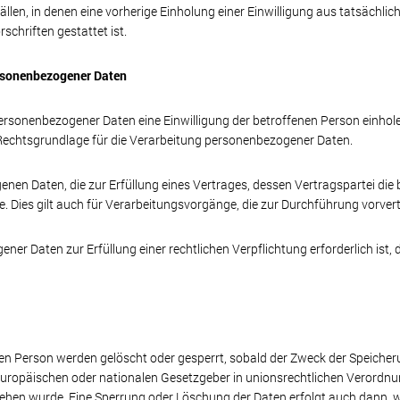
ällen, in denen eine vorherige Einholung einer Einwilligung aus tatsächlic
schriften gestattet ist.
ersonenbezogener Daten
rsonenbezogener Daten eine Einwilligung der betroffenen Person einholen, d
echtsgrundlage für die Verarbeitung personenbezogener Daten.
en Daten, die zur Erfüllung eines Vertrages, dessen Vertragspartei die bet
ge. Dies gilt auch für Verarbeitungsvorgänge, die zur Durchführung vorve
er Daten zur Erfüllung einer rechtlichen Verpflichtung erforderlich ist, d
n Person werden gelöscht oder gesperrt, sobald der Zweck der Speicheru
europäischen oder nationalen Gesetzgeber in unionsrechtlichen Verordnu
esehen wurde. Eine Sperrung oder Löschung der Daten erfolgt auch dann,