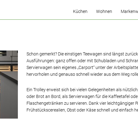
Küchen
Wohnen
Markenw
Küchenideen
Welcher Küchen-Typ sind
Sie?
Die Komfort-Küche
Schon gemerkt? Die einstigen Teewagen sind längst zurück
Ausführungen: ganz offen oder mit Schubladen und Schrankt
Küchenkonfigurator
Servierwagen sein eigenes „Carport“ unter der Arbeitspla
Musterküchen
hervorholen und genauso schnell wieder aus dem Weg roll
Ein Trolley erweist sich bei vielen Gelegenheiten als nützlich,
oder Brot an Bord, als Servierwagen für die Kaffeetafel o
Flaschengetränken zu servieren. Dank vier leichtgängiger R
Frühstückscerealien, Obst oder Käse schnell und einfach h