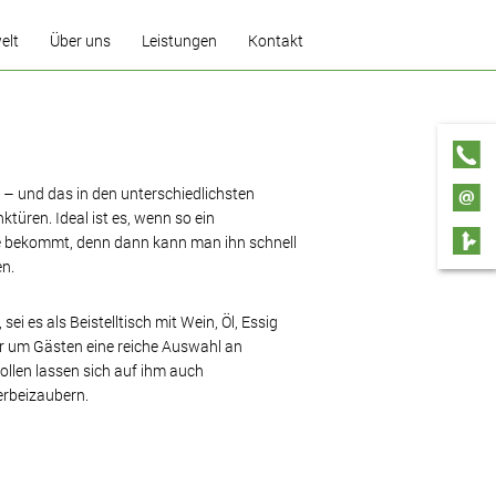
elt
Über uns
Leistungen
Kontakt
Gästebuch
Küchenplaner
Garantie
Küchenmontage
 – und das in den unterschiedlichsten
Reparatur und
üren. Ideal ist es, wenn so ein
Kundendienst
tte bekommt, denn dann kann man ihn schnell
Renovierung
en.
Pflegetipps
 sei es als Beistelltisch mit Wein, Öl, Essig
der um Gästen eine reiche Auswahl an
ollen lassen sich auf ihm auch
erbeizaubern.